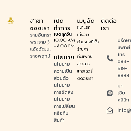
สาขา
เปิด
เมนูลัด
ติดต่อ
ของเรา
ทำการ
เรา
หน้าแรก
เปิดทุกวัน
รามอินทรา
เกี่ยวกับ
ปรึกษ
10:00 AM
พระราม 3
ตำแหน่งที่ตั้ง
– 8:00 PM
แพทย์
แจ้งวัฒนะ
ร้านค้า
โทร
นโยบาย
ราชพฤกษ์
ทีมแพทย์
093-
นโยบาย
ข่าวสาร
519-
ความเป็น
แกลเลอรี่
9988
ส่วนตัว
ติดต่อเรา
นโยบาย
มา
การจัดส่ง
เจีย
นโยบาย
คลินิก
การเปลี่ยน
Info@
หรือคืน
สินค้า