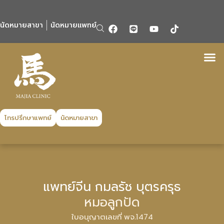
นัดหมายสาขา
นัดหมายแพทย์
โทรปรึกษาแพทย์
นัดหมายสาขา
แพทย์จีน กมลรัช บุตรครุธ
หมอลูกปัด
ใบอนุญาตเลขที่ พจ.1474